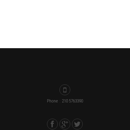
Phone
:
210 5763390