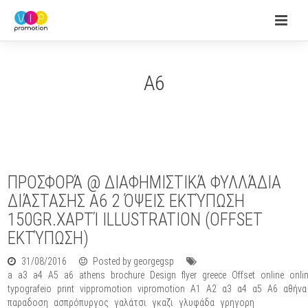
Α6
ΠΡΟΣΦΟΡΆ @ ΔΙΑΦΗΜΙΣΤΙΚΆ ΦΥΛΛΆΔΙΑ
ΔΙΆΣΤΑΣΗΣ Α6 2 ΌΨΕΙΣ ΕΚΤΎΠΩΣΗ
150GR.ΧΑΡΤΊ ILLUSTRATION (OFFSET
ΕΚΤΎΠΩΣΗ)
31/08/2016
Posted by georgegsp
a
a3
a4
A5
a6
athens
brochure
Design
flyer
greece
Offset
online
onli
typografeio
print
vippromotion
vipromotion
Α1
Α2
α3
α4
α5
Α6
αθήνα
παραδοση
ασπρόπυργος
γαλάτσι
γκαζι
γλυφάδα
γρηγορη