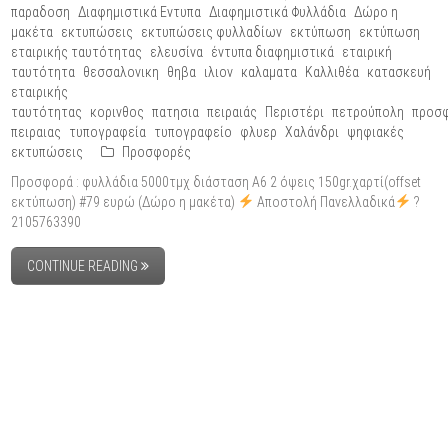
παραδοση
Διαφημιστικά Εντυπα
Διαφημιστικά Φυλλάδια
Δώρο η
μακέτα
εκτυπώσεις
εκτυπώσεις φυλλαδίων
εκτύπωση
εκτύπωση
εταιρικής ταυτότητας
ελευσίνα
έντυπα διαφημιστικά
εταιρική
ταυτότητα
θεσσαλονικη
θηβα
ιλιον
καλαματα
Καλλιθέα
κατασκευή
εταιρικής
ταυτότητας
κορινθος
πατησια
πειραιάς
Περιστέρι
πετρούπολη
προσ
πειραιας
τυπογραφεία
τυπογραφείο
φλυερ
Χαλάνδρι
ψηφιακές
εκτυπώσεις
Προσφορές
Προσφορά : φυλλάδια 5000τμχ διάσταση Α6 2 όψεις 150gr.χαρτί(offset
εκτύπωση) #79 ευρώ (Δώρο η μακέτα)
Αποστολή Πανελλαδικά
?
2105763390
CONTINUE READING