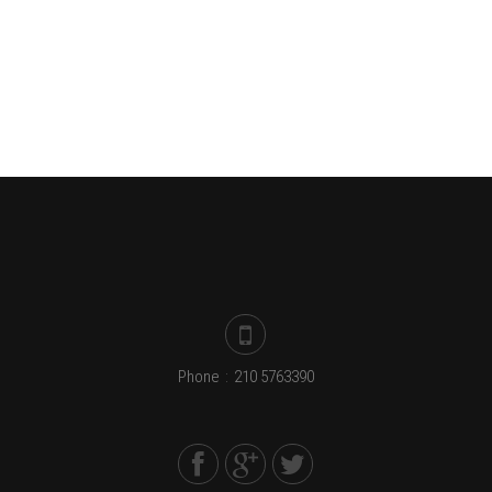
Phone
:
210 5763390