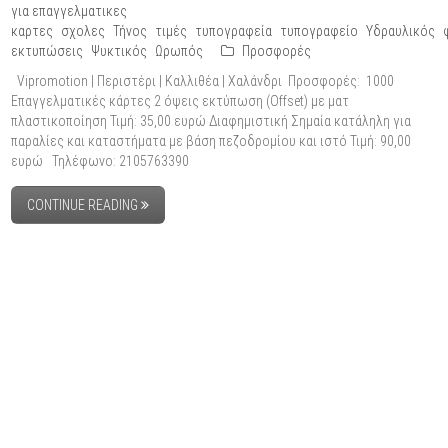
για επαγγελματικες
καρτες
σχολες
Τήνος
τιμές
τυπογραφεία
τυπογραφείο
Υδραυλικός
εκτυπώσεις
Ψυκτικός
Ωρωπός
Προσφορές
Vipromotion | Περιστέρι | Καλλιθέα | Χαλάνδρι Προσφορές: 1000
Επαγγελματικές κάρτες 2 όψεις εκτύπωση (Offset) με ματ
πλαστικοποίηση Τιμή: 35,00 ευρώ Διαφημιστική Σημαία κατάληλη για
παραλίες και καταστήματα με βάση πεζοδρομίου και ιστό Τιμή: 90,00
ευρώ Τηλέφωνο: 2105763390
CONTINUE READING