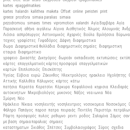
kartes
epaggelmatikes
kartes
halandri
kallithea
maketa
Offset
online
peristeri
print
greece
prosfora
simaia paralias
simaia
pezodromiou
simaies
times
vipromotion
xalandri
Αγία Βαρβάρα
Αγία
Παρασκευή
αθήνα
αιγάλεω
Αίγινα
Αισθητικός
Άλιμος
Αλουμινάς
Άνδ
Λιόσια
ασπρόπυργος
Αστυνομικός
Αχαρνές
Βούλα
Βριλήσσια
Βύρωνα
τεχνες
γραφίστες
Γυψαδόρος
Δάφνη
διαφημιστικα
δωρα
Διαφημιστικά Φυλλάδια
διαφημιστικές σημαίες
διαφημιστικη
εταιρια
διαφημιστικο
γραφειο
Δικαστής
Δικηγόρος
δωρεάν
εκπαιδευση
εκτυπώσεις
εκτύ
κάρτες
επαγγελματικές κάρτες προσφορά
επαγγελματικών
καρτών
Επιπλοποιός
Επισκέπτης
Υγείας
Εύβοια
ευρώ
Ζάκυνθος
Ηλεκτρολόγος
ηρακλειο
Ηχολήπτης
Αττικής
Καλλιθέα
Κάλυμνος
κάρτες
κάτω
πατήσια
Κερατέα
Κερατσίνι
Κέρκυρα
Κεφαλλονιά
κηφισια
Κλειδαράς
αυτοκινητων
Μικροβιολόγος
μυκονος
Νάξος
νεα ιωνια
Νέα
Σμύρνη
Νέο
Ηράκλειο
Νίκαια
νοσηλευτής
νοσηλευτριες
νοσοκομεια
Νοσοκόμος
Φάληρο
Παπάγος
παροσ
πατρα
πειραιάς
Πεντέλη
Περιστέρι
πετράλω
Ράφτη
προσφορές
πυλος
ρεθυμνο
ρεντι
ροδος
Σαλαμίνα
Σάμος
σαν
με βαση
σημαια παραλιας
σημαιες
καταστηματων
Σκιάθος
Σπέτσες
Συμβολαιογράφος
Σύρος
σχεδια