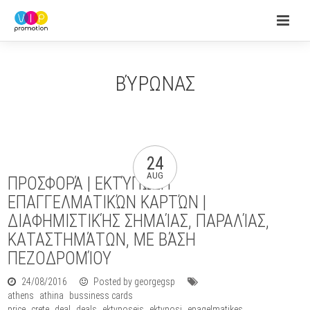
ΒΎΡΩΝΑΣ
24
AUG
ΠΡΟΣΦΟΡΆ | ΕΚΤΎΠΩΣΗ
ΕΠΑΓΓΕΛΜΑΤΙΚΏΝ ΚΑΡΤΏΝ |
ΔΙΑΦΗΜΙΣΤΙΚΉΣ ΣΗΜΑΊΑΣ, ΠΑΡΑΛΊΑΣ,
ΚΑΤΑΣΤΗΜΆΤΩΝ, ΜΕ ΒΆΣΗ
ΠΕΖΟΔΡΟΜΊΟΥ
24/08/2016
Posted by georgegsp
athens
athina
bussiness cards
price
crete
deal
deals
ektyposeis
ektyposi
epagelmatikes