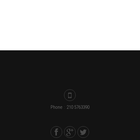
Phone
:
210 5763390