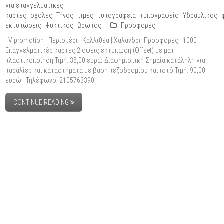
για επαγγελματικες
καρτες
σχολες
Τήνος
τιμές
τυπογραφεία
τυπογραφείο
Υδραυλικός
εκτυπώσεις
Ψυκτικός
Ωρωπός
Προσφορές
Vipromotion | Περιστέρι | Καλλιθέα | Χαλάνδρι Προσφορές: 1000
Επαγγελματικές κάρτες 2 όψεις εκτύπωση (Offset) με ματ
πλαστικοποίηση Τιμή: 35,00 ευρώ Διαφημιστική Σημαία κατάληλη για
παραλίες και καταστήματα με βάση πεζοδρομίου και ιστό Τιμή: 90,00
ευρώ Τηλέφωνο: 2105763390
CONTINUE READING