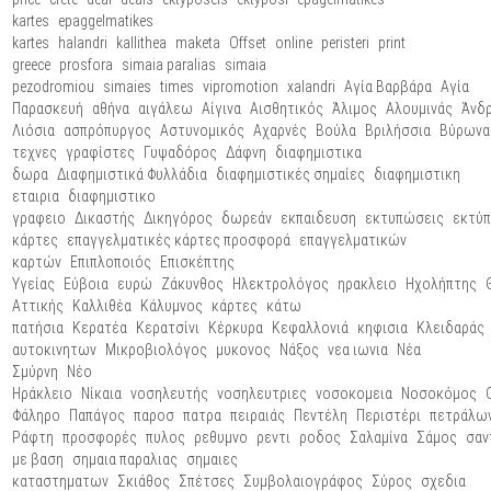
kartes
epaggelmatikes
kartes
halandri
kallithea
maketa
Offset
online
peristeri
print
greece
prosfora
simaia paralias
simaia
pezodromiou
simaies
times
vipromotion
xalandri
Αγία Βαρβάρα
Αγία
Παρασκευή
αθήνα
αιγάλεω
Αίγινα
Αισθητικός
Άλιμος
Αλουμινάς
Άνδ
Λιόσια
ασπρόπυργος
Αστυνομικός
Αχαρνές
Βούλα
Βριλήσσια
Βύρωνα
τεχνες
γραφίστες
Γυψαδόρος
Δάφνη
διαφημιστικα
δωρα
Διαφημιστικά Φυλλάδια
διαφημιστικές σημαίες
διαφημιστικη
εταιρια
διαφημιστικο
γραφειο
Δικαστής
Δικηγόρος
δωρεάν
εκπαιδευση
εκτυπώσεις
εκτύ
κάρτες
επαγγελματικές κάρτες προσφορά
επαγγελματικών
καρτών
Επιπλοποιός
Επισκέπτης
Υγείας
Εύβοια
ευρώ
Ζάκυνθος
Ηλεκτρολόγος
ηρακλειο
Ηχολήπτης
Αττικής
Καλλιθέα
Κάλυμνος
κάρτες
κάτω
πατήσια
Κερατέα
Κερατσίνι
Κέρκυρα
Κεφαλλονιά
κηφισια
Κλειδαράς
αυτοκινητων
Μικροβιολόγος
μυκονος
Νάξος
νεα ιωνια
Νέα
Σμύρνη
Νέο
Ηράκλειο
Νίκαια
νοσηλευτής
νοσηλευτριες
νοσοκομεια
Νοσοκόμος
Φάληρο
Παπάγος
παροσ
πατρα
πειραιάς
Πεντέλη
Περιστέρι
πετράλω
Ράφτη
προσφορές
πυλος
ρεθυμνο
ρεντι
ροδος
Σαλαμίνα
Σάμος
σαν
με βαση
σημαια παραλιας
σημαιες
καταστηματων
Σκιάθος
Σπέτσες
Συμβολαιογράφος
Σύρος
σχεδια