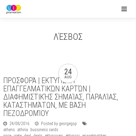
ΛΈΣΒΟΣ
24
AUG
ΠΡΟΣΦΟΡΆ | ΕΚΤΎΠΩΣΗ
ΕΠΑΓΓΕΛΜΑΤΙΚΏΝ ΚΑΡΤΏΝ |
ΔΙΑΦΗΜΙΣΤΙΚΉΣ ΣΗΜΑΊΑΣ, ΠΑΡΑΛΊΑΣ,
ΚΑΤΑΣΤΗΜΆΤΩΝ, ΜΕ ΒΆΣΗ
ΠΕΖΟΔΡΟΜΊΟΥ
24/08/2016
Posted by georgegsp
athens
athina
bussiness cards
price
crete
deal
deals
ektyposeis
ektyposi
epagelmatikes