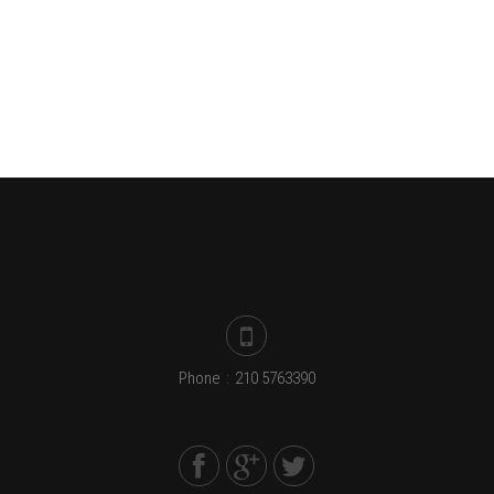
Phone
:
210 5763390