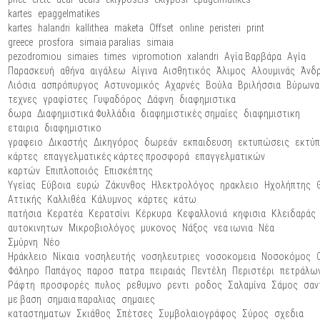
kartes
epaggelmatikes
kartes
halandri
kallithea
maketa
Offset
online
peristeri
print
greece
prosfora
simaia paralias
simaia
pezodromiou
simaies
times
vipromotion
xalandri
Αγία Βαρβάρα
Αγία
Παρασκευή
αθήνα
αιγάλεω
Αίγινα
Αισθητικός
Άλιμος
Αλουμινάς
Άνδ
Λιόσια
ασπρόπυργος
Αστυνομικός
Αχαρνές
Βούλα
Βριλήσσια
Βύρωνα
τεχνες
γραφίστες
Γυψαδόρος
Δάφνη
διαφημιστικα
δωρα
Διαφημιστικά Φυλλάδια
διαφημιστικές σημαίες
διαφημιστικη
εταιρια
διαφημιστικο
γραφειο
Δικαστής
Δικηγόρος
δωρεάν
εκπαιδευση
εκτυπώσεις
εκτύ
κάρτες
επαγγελματικές κάρτες προσφορά
επαγγελματικών
καρτών
Επιπλοποιός
Επισκέπτης
Υγείας
Εύβοια
ευρώ
Ζάκυνθος
Ηλεκτρολόγος
ηρακλειο
Ηχολήπτης
Αττικής
Καλλιθέα
Κάλυμνος
κάρτες
κάτω
πατήσια
Κερατέα
Κερατσίνι
Κέρκυρα
Κεφαλλονιά
κηφισια
Κλειδαράς
αυτοκινητων
Μικροβιολόγος
μυκονος
Νάξος
νεα ιωνια
Νέα
Σμύρνη
Νέο
Ηράκλειο
Νίκαια
νοσηλευτής
νοσηλευτριες
νοσοκομεια
Νοσοκόμος
Φάληρο
Παπάγος
παροσ
πατρα
πειραιάς
Πεντέλη
Περιστέρι
πετράλω
Ράφτη
προσφορές
πυλος
ρεθυμνο
ρεντι
ροδος
Σαλαμίνα
Σάμος
σαν
με βαση
σημαια παραλιας
σημαιες
καταστηματων
Σκιάθος
Σπέτσες
Συμβολαιογράφος
Σύρος
σχεδια