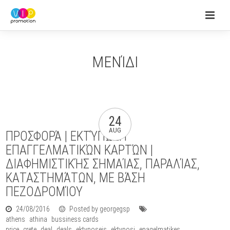
ΜΕΝΊΔΙ
24
AUG
ΠΡΟΣΦΟΡΆ | ΕΚΤΎΠΩΣΗ
ΕΠΑΓΓΕΛΜΑΤΙΚΏΝ ΚΑΡΤΏΝ |
ΔΙΑΦΗΜΙΣΤΙΚΉΣ ΣΗΜΑΊΑΣ, ΠΑΡΑΛΊΑΣ,
ΚΑΤΑΣΤΗΜΆΤΩΝ, ΜΕ ΒΆΣΗ
ΠΕΖΟΔΡΟΜΊΟΥ
24/08/2016
Posted by georgegsp
athens
athina
bussiness cards
price
crete
deal
deals
ektyposeis
ektyposi
epagelmatikes