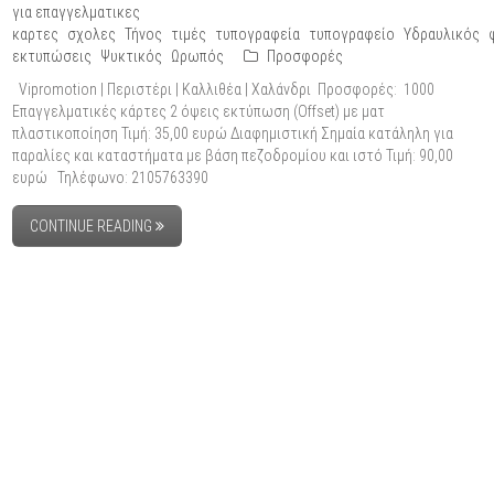
για επαγγελματικες
καρτες
σχολες
Τήνος
τιμές
τυπογραφεία
τυπογραφείο
Υδραυλικός
εκτυπώσεις
Ψυκτικός
Ωρωπός
Προσφορές
Vipromotion | Περιστέρι | Καλλιθέα | Χαλάνδρι Προσφορές: 1000
Επαγγελματικές κάρτες 2 όψεις εκτύπωση (Offset) με ματ
πλαστικοποίηση Τιμή: 35,00 ευρώ Διαφημιστική Σημαία κατάληλη για
παραλίες και καταστήματα με βάση πεζοδρομίου και ιστό Τιμή: 90,00
ευρώ Τηλέφωνο: 2105763390
CONTINUE READING