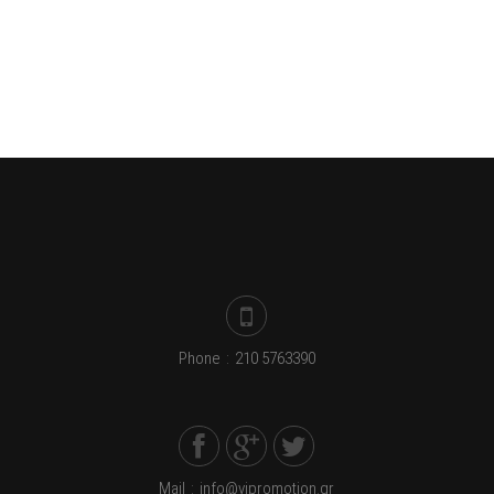
Phone
:
210 5763390
Mail
:
info@vipromotion.gr