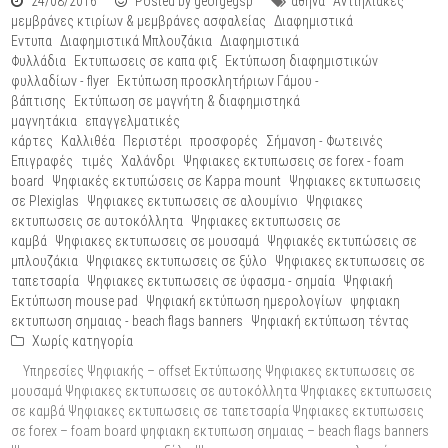
24/08/2016
Posted by georgegsp
αθήνα
Αντιηλιακές
μεμβράνες κτιρίων & μεμβράνες ασφαλείας
Διαφημιστικά
Εντυπα
Διαφημιστικά Μπλουζάκια
Διαφημιστικά
Φυλλάδια
Εκτυπωσεις σε καπα φιξ
Εκτύπωση διαφημιστικών
φυλλαδίων - flyer
Εκτύπωση προσκλητήριων Γάμου -
βάπτισης
Εκτύπωση σε μαγνήτη & διαφημιστηκά
μαγνητάκια
επαγγελματικές
κάρτες
Καλλιθέα
Περιστέρι
προσφορές
Σήμανση - Φωτεινές
Επιγραφές
τιμές
Χαλάνδρι
Ψηφιακες εκτυπωσεις σε forex - foam
board
Ψηφιακές εκτυπώσεις σε Kappa mount
Ψηφιακες εκτυπωσεις
σε Plexiglas
Ψηφιακες εκτυπωσεις σε αλουμίνιο
Ψηφιακες
εκτυπωσεις σε αυτοκόλλητα
Ψηφιακες εκτυπωσεις σε
καμβά
Ψηφιακες εκτυπωσεις σε μουσαμά
Ψηφιακές εκτυπώσεις σε
μπλουζάκια
Ψηφιακες εκτυπωσεις σε ξύλο
Ψηφιακες εκτυπωσεις σε
ταπετσαρία
Ψηφιακες εκτυπωσεις σε ύφασμα - σημαία
Ψηφιακή
Εκτύπωση mouse pad
Ψηφιακή εκτύπωση ημερολογίων
ψηφιακη
εκτυπωση σημαιας - beach flags banners
Ψηφιακή εκτύπωση τέντας
Χωρίς κατηγορία
Υπηρεσίες Ψηφιακής – offset Εκτύπωσης Ψηφιακες εκτυπωσεις σε
μουσαμά Ψηφιακες εκτυπωσεις σε αυτοκόλλητα Ψηφιακες εκτυπωσεις
σε καμβά Ψηφιακες εκτυπωσεις σε ταπετσαρία Ψηφιακες εκτυπωσεις
σε forex – foam board ψηφιακη εκτυπωση σημαιας – beach flags banners